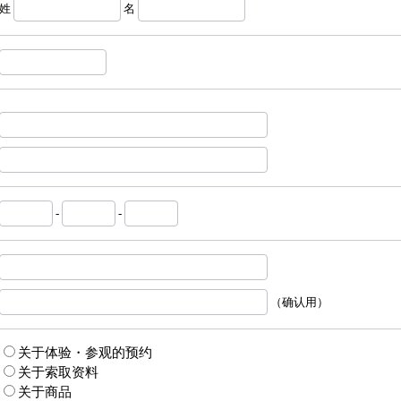
姓
名
-
-
（确认用）
关于体验・参观的预约
关于索取资料
关于商品