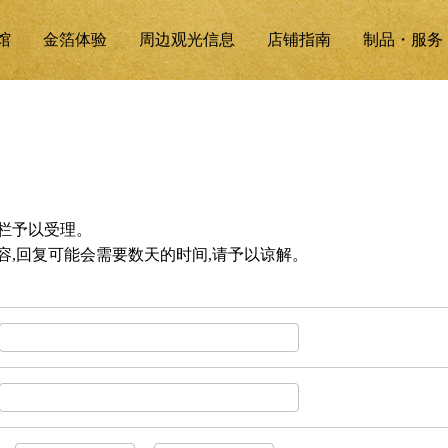
馆
金箔体验
周边观光信息
店铺指南
制品・服务
栏予以受理。
容,回复可能会需要数天的时间,请予以谅解。